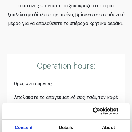
σκιά ενός φοίνικα, είτε ξεκουράζεστε σε μια
ξαπλώστρα δίπλα στην πισίνα, βρίσκεστε στο ιδανικό
μέρος για να απολαύσετε το υπέροχο κρητικό αεράκι.
Operation hours:
Ώρες λειτουργίας:
Απολαύστε το απογευματινό σας τσάι, τον καφέ
και το γλυκό σας την ώρα του coffee time με
δωρεάν αναπλήρωση μεταξύ 16:00 και 18:00,
καθώς και το κοκτέιλ σας σε χαμηλότερες
Consent
Details
About