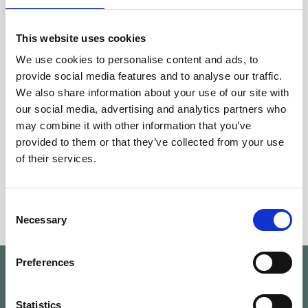
τιμές την ώρα του δημοφιλούς «Happy Hour»
μεταξύ 17:00 και 18:00.
This website uses cookies
We use cookies to personalise content and ads, to
provide social media features and to analyse our traffic.
Μπαρ πισίνας: 10:00-Μεσάνυχτα
We also share information about your use of our site with
our social media, advertising and analytics partners who
Ȧ la carte μεσημεριανό γεύμα: 12:00-18:00
may combine it with other information that you’ve
provided to them or that they’ve collected from your use
Υπηρεσία δωματίου από τις 07:30 έως τις
of their services.
22:30 (με επιπλέον χρέωση)
Consent
Necessary
Selection
Preferences
Statistics