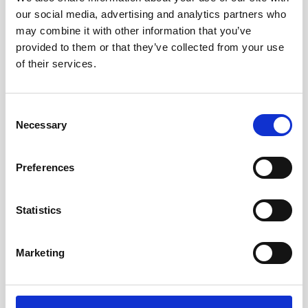
our social media, advertising and analytics partners who
Изобильный американский завтрак по
системе «шведский стол» подается с 07:30
may combine it with other information that you’ve
до 10:00.
provided to them or that they’ve collected from your use
of their services.
Поздний континентальный завтрак
доступен с 10:00 до 12:00.
Consent
Necessary
Selection
Ужин с блюдами местной и
Preferences
интернациональной кухни с 19:00 до 21:30.
Завтрак в номере по меню (за
дополнительную плату)
Statistics
Обслуживание номеров 07:30–22:30 (за
дополнительную плату)
Marketing