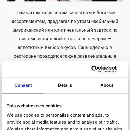
Thalassi славится своим качеством и богатым
ассортиментом, предлагая по утрам изобильный
американский или континентальный завтрак по
системе «шведский стол», а по вечерам —
аппетитный выбор вкусов. Еженедельно в
ресторане проводятся также развлекательные
программы.
Consent
Details
About
Часы работы:
This website uses cookies
Ранний континентальный завтрак 07:00–
We use cookies to personalise content and ads, to
07:30 (континентальный завтрак до 07:00
provide social media features and to analyse our traffic.
предоставляется по запросу)
We also share information about your use of our site with