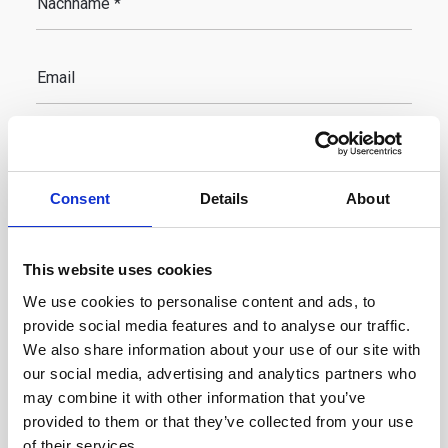
Nachname *
Email
Telefon
Consent
Details
About
Nachricht
This website uses cookies
We use cookies to personalise content and ads, to
provide social media features and to analyse our traffic.
We also share information about your use of our site with
Ich möchte Updates zu Neuigkeiten,
our social media, advertising and analytics partners who
Ankündigungen und Informationen erhalten.
may combine it with other information that you’ve
Ich habe die
Datenschutzerklärung gelesen &
provided to them or that they’ve collected from your use
stimme ihr zu
.
of their services.