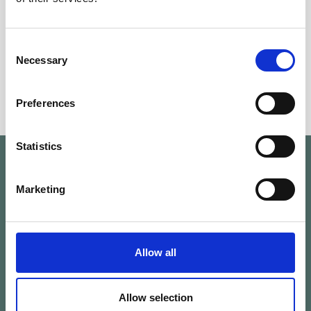
*
Alle mit "
" gekennzeichneten Felder sind
Consent
Pflichtfelder
Necessary
Selection
SENDEN
Preferences
Statistics
Marketing
Allow all
Allow selection
LINKS
SOCIAL