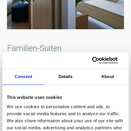
Familien-Suiten
34 m²
4 Gäste
Consent
Details
About
Unsere erstklassigen, komfortablen Familien-Suiten sind
ideal für Familien und kleine Gruppen mit bis zu vier
This website uses cookies
Gästen. Diese Suiten bieten zwei separate farbenfrohe,
We use cookies to personalise content and ads, to
helle Räume, die durch einen gemeinsamen Eingang
provide social media features and to analyse our traffic.
We also share information about your use of our site with
verbunden sind.
our social media, advertising and analytics partners who