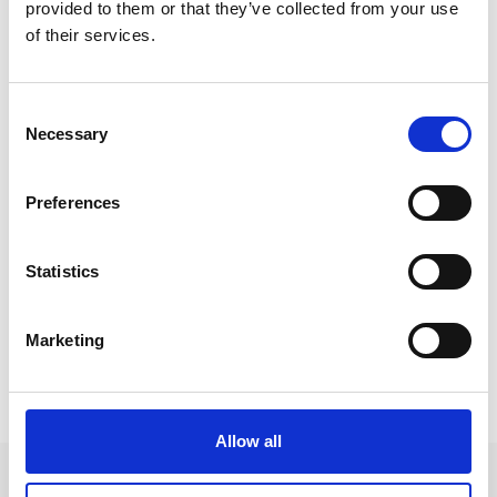
дополнительную плату)
provided to them or that they’ve collected from your use
of their services.
Розетка для бритвы
Мини-холодильник
Consent
Обслуживание номеров (за
Necessary
Selection
дополнительную плату)
Услуга «Будильник»
Preferences
Банные халаты, тапочки
Statistics
Экспресс-выезд по запросу
Бесплатное использование ноутбука по
Marketing
запросу
Allow all