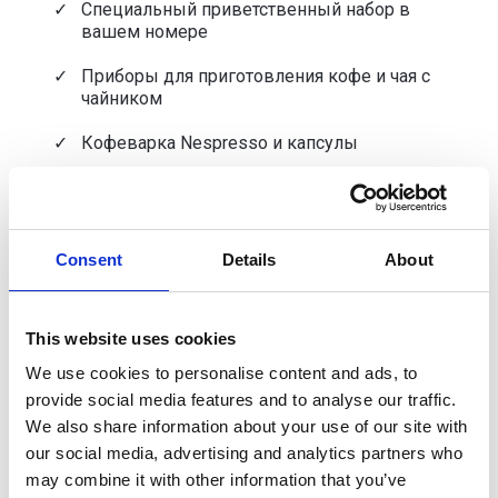
Специальный приветственный набор в
вашем номере
Приборы для приготовления кофе и чая с
чайником
Кофеварка Nespresso и капсулы
Cтеклянная душевая кабина или ванна
Автономное кондиционирование и
отопление
Consent
Details
About
Туалетные принадлежности
This website uses cookies
Телефон с прямым набором номера
We use cookies to personalise content and ads, to
Прием и сопровождение в номер
provide social media features and to analyse our traffic.
We also share information about your use of our site with
Фен и увеличительное зеркало
our social media, advertising and analytics partners who
Услуги химчистки и глажки (за
may combine it with other information that you’ve