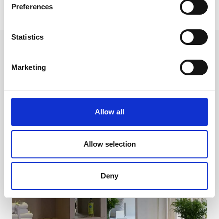
Preferences
Statistics
Другие номера
Marketing
Allow all
Allow selection
Deny