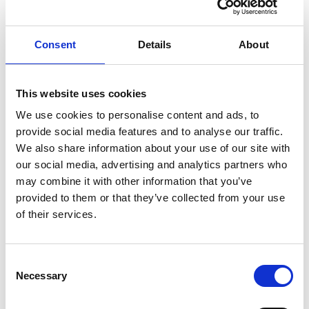
Телефон с прямым набором номера
Consent
Details
About
Прием и сопровождение в номер
Фен и увеличительное зеркало
This website uses cookies
Услуги химчистки и глажки (за
We use cookies to personalise content and ads, to
дополнительную плату)
provide social media features and to analyse our traffic.
Розетка для бритвы
We also share information about your use of our site with
our social media, advertising and analytics partners who
Мини-холодильник
may combine it with other information that you’ve
provided to them or that they’ve collected from your use
Обслуживание номеров (за
дополнительную плату)
of their services.
Услуга «Будильник»
Consent
Банные халаты, тапочки
Necessary
Selection
Экспресс-выезд по запросу