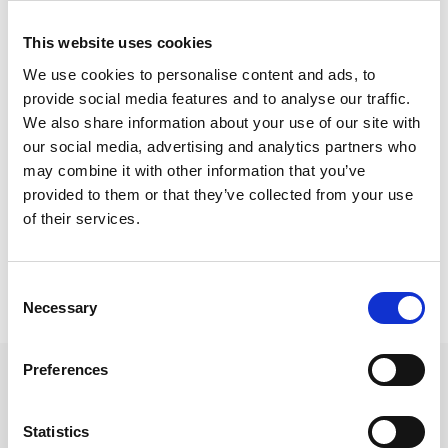
Haartrockner und Kosmetikspiegel
This website uses cookies
Chemische Reinigung und Bügelservice
(gegen Aufpreis)
We use cookies to personalise content and ads, to
provide social media features and to analyse our traffic.
Rasiersteckdose
We also share information about your use of our site with
Minikühlschrank
our social media, advertising and analytics partners who
may combine it with other information that you’ve
Zimmerservice (gegen Aufpreis)
provided to them or that they’ve collected from your use
of their services.
Weckdienst
Bademäntel, Hausschuhe
Consent
Necessary
Selection
Preferences
Unsere Zimmer
Statistics