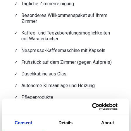
Tägliche Zimmerreinigung
Besonderes Willkommenspaket auf Ihrem
Zimmer
Kaffee- und Teezubereitungsmöglichkeiten
mit Wasserkocher
Nespresso-Kaffeemaschine mit Kapseln
Frühstück auf dem Zimmer (gegen Aufpreis)
Duschkabine aus Glas
Autonome Klimaanlage und Heizung
Pflegeprodukte
Direktwahltelefon
Empfang und Begleitung zu Ihrem Zimmer
Consent
Details
About